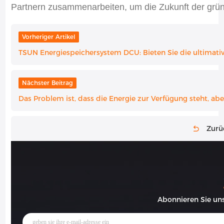
Partnern zusammenarbeiten, um die Zukunft der grü
Vorheriger Artikel
TSUN Energiespeichersystem DCU: Bieten Sie die ultimativ
Nächster Beitrag
Das Problem ist, dass die Energie zur Verfügung steht, ab
Zurü
Abonnieren Sie un