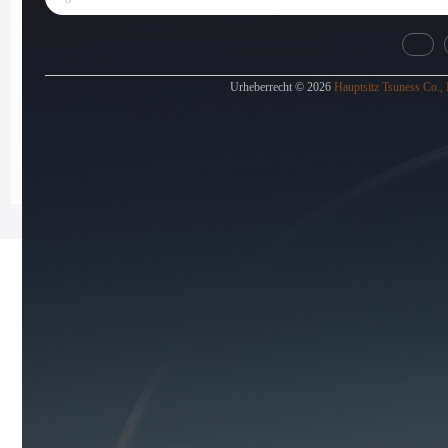
Urheberrecht © 2026
Hauptsitz Tsuness Co., 